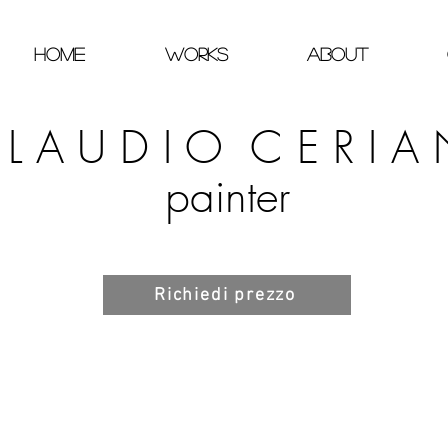
home
Works
about
 L A U D I O C E R I A 
painter
Richiedi prezzo