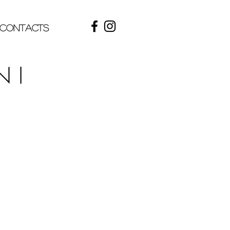
contacts
N I