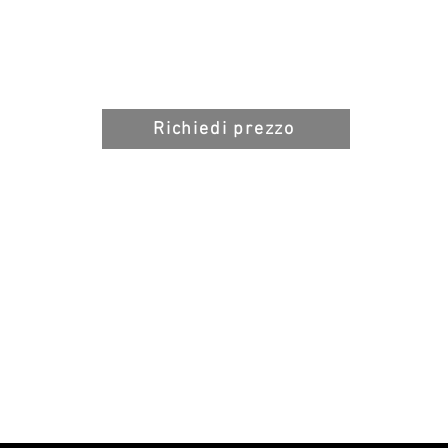
qualcosa di immedia
desiderio.
Prezzo:
Euro 2.500,0
Cornice su richiesta
Richiedi prezzo