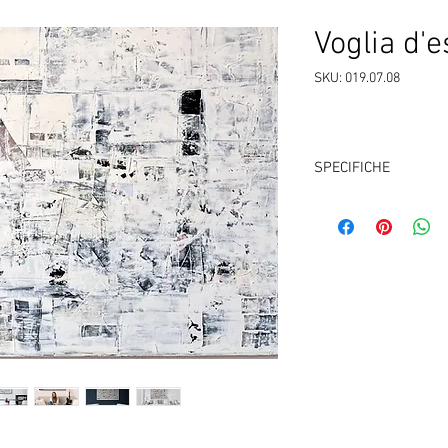
Voglia d'e
SKU: 019.07.08
SPECIFICHE
Tecnica:
Acrylic on c
Misure:
cm 150 x 10
Anno:
2019
DESCRIZIONE
L’atmosfera è fredd
l’osserva tradito dal
sono collage di pic
momenti estivi. Son
mimetizzate alle nu
sottolineare che, tra