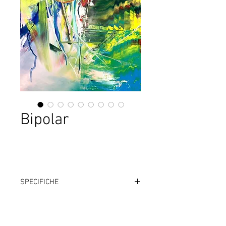
Bipolar
SPECIFICHE
Tecnica:
Acrylic oil on canvas
Misure:
cm 120 x 100 x 4,5
Anno:
2020