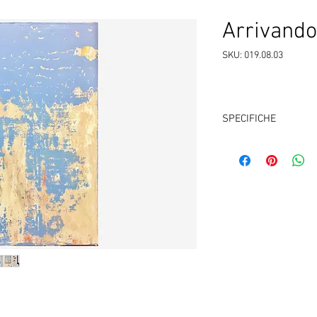
Arrivando
SKU: 019.08.03
SPECIFICHE
Tecnica:
Acrylic on c
Misure:
cm 70 x 100 
Anno:
2019
DESCRIZIONE
Un volo raggiunge le
appare tutt'altro ch
diventa curiosa, fort
abbandonato alle su
Prezzo: 1.
650,00
Cornice su richiesta