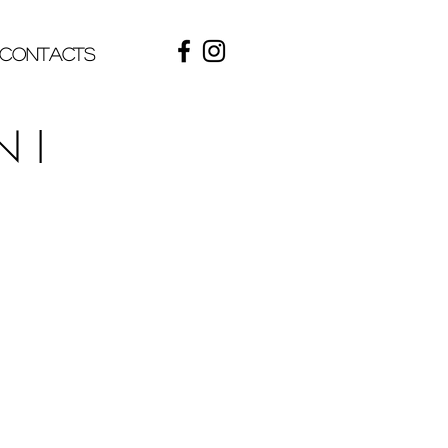
contacts
N I