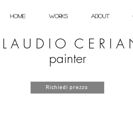
home
Works
about
 L A U D I O C E R I A 
painter
Richiedi prezzo