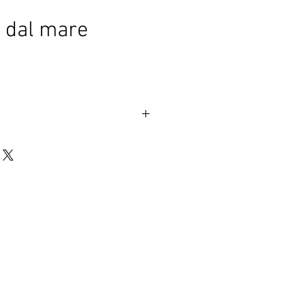
 dal mare
anvas
x 3,5
 coste frastagliate. La terra
e accogliente ma, baciata dal sole,
e e fiera. Il mare azzurro è
e apatiche onde.