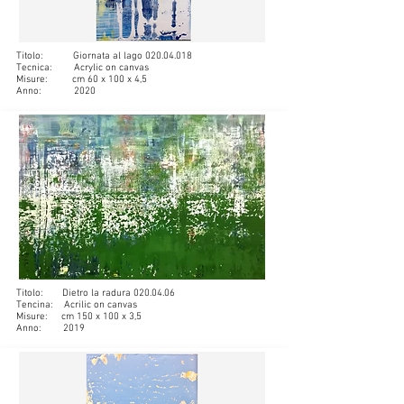
Titolo: Giornata al lago
020.04.018
Tecnica: Acrylic on canvas
Misure: cm 60 x 100 x 4,5
Anno: 2020
Titolo: Dietro la radura
020.04.06
Tencina: Acrilic on canvas
Misure: cm 150 x 100 x 3,5
Anno: 2019