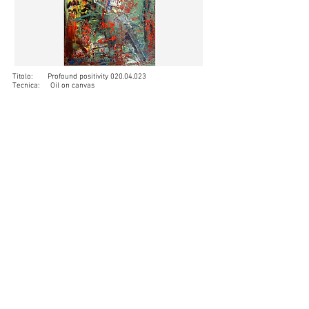
Titolo: Profound positivity
020.04.023
Tecnica: Oil on canvas
Misure: cm 40 x 60 x 3,8
Anno: 2020
Titolo: Without green
020.04.03
Tecnica: Mixed on paper
Misure: cm 38 x 53
Anno: 2019